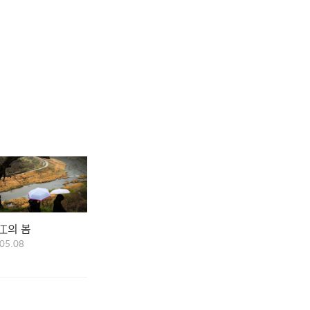
江의 봄
05.08