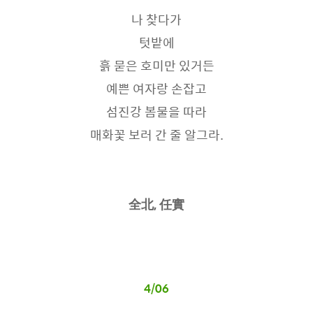
나 찾다가
텃밭에
흙 묻은 호미만 있거든
예쁜 여자랑 손잡고
섬진강 봄물을 따라
매화꽃 보러 간 줄 알그라.
全北, 任實
4/06