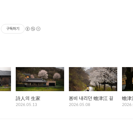
구독하기
詩人의 生家
봄비 내리던 蟾津江 길
蟾津
2026.05.13
2026.05.08
2026.