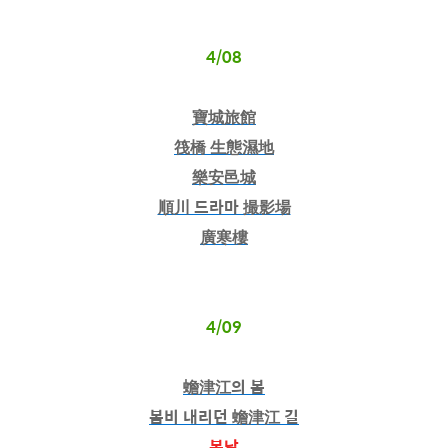
4/08
寶城旅館
筏橋 生態濕地
樂安邑城
順川 드라마 撮影場
廣寒樓
4/09
蟾津江의 봄
봄비 내리던 蟾津江 길
봄날