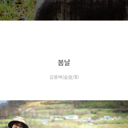
봄날
김용택(金龍澤)