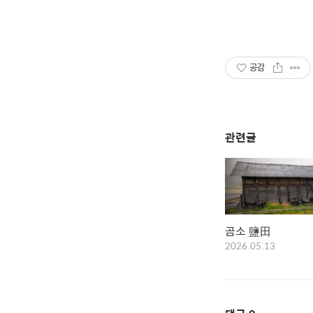
공감
관련글
곰소 鹽田
2026.05.13