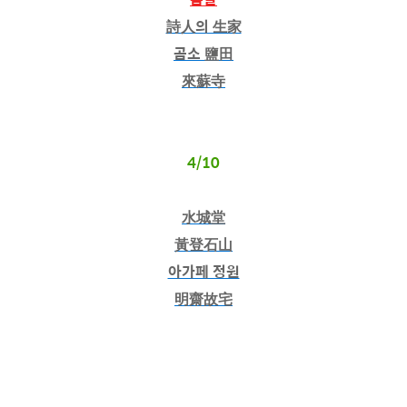
詩人의 生家
곰소 鹽田
來蘇寺
4/10
水城堂
黃登石山
아가페 정원
明齋故宅