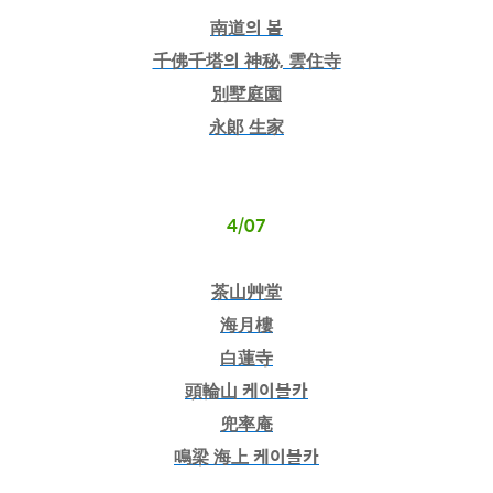
南道의 봄
千佛千塔의 神秘, 雲住寺
別墅庭園
永郞 生家
4/07
茶山艸堂
海月樓
白蓮寺
頭輪山 케이블카
兜率庵
鳴梁 海上 케이블카