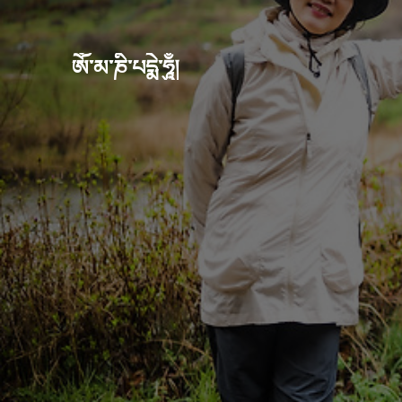
ཨོཾ་མ་ཎི་པདྨེ་ཧཱུྃ།