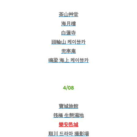
茶山艸堂
海月樓
白蓮寺
頭輪山 케이블카
兜率庵
鳴梁 海上 케이블카
4/08
寶城旅館
筏橋 生態濕地
樂安邑城
順川 드라마 撮影場