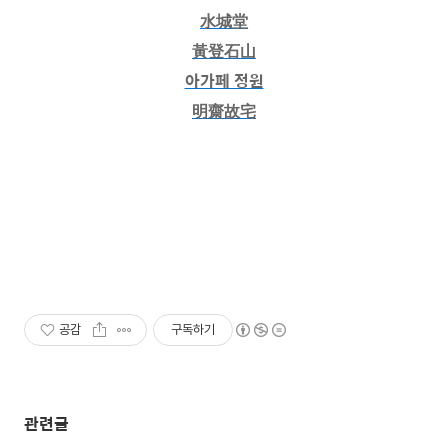
水城堂
黃登石山
아가페 정원
明齋故宅
공감
구독하기
관련글