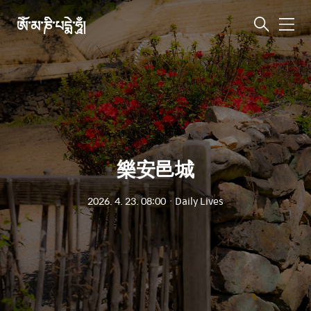
ཨོཾ་མ་ཎི་པདྨེ་ཧཱུྃ།
메
뉴
樂安邑城
2026. 4. 23. 08:00
ㆍ
Daily Lives