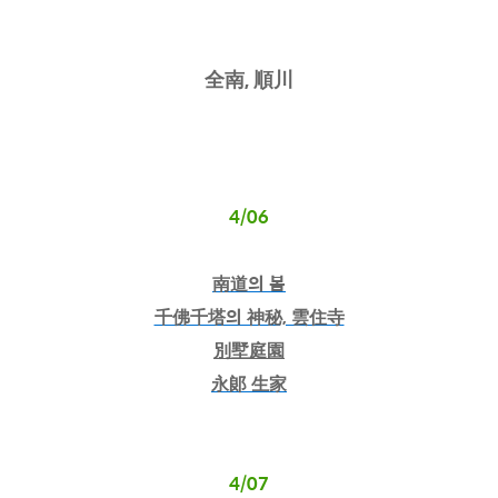
全南, 順川
4/06
南道의 봄
千佛千塔의 神秘, 雲住寺
別墅庭園
永郞 生家
4/07