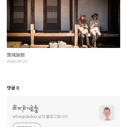
寶城旅館
2026.04.23
댓글
0
ཨོཾ་མ་ཎི་པདྨེ་ཧཱུྃ།
whoopdedoo 님의 블로그입니다.