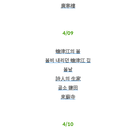
廣寒樓
4/09
蟾津江의 봄
봄비 내리던 蟾津江 길
봄날
詩人의 生家
곰소 鹽田
來蘇寺
4/10