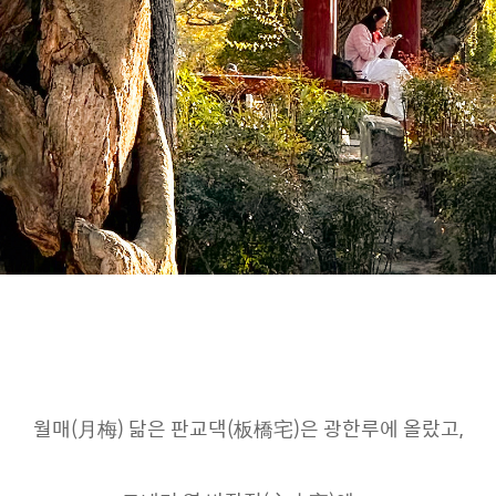
월매(月梅) 닮은 판교댁(板橋宅)은 광한루에 올랐고,