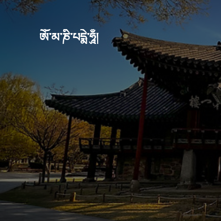
ཨོཾ་མ་ཎི་པདྨེ་ཧཱུྃ།