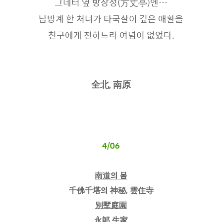
그네터 옆 방장정(方丈亭)엔…
남방계 한 처녀가 타국살이 깊은 애환을
친구에게 전하느라 여념이 없었다.
全北, 南原
4/06
南道의 봄
千佛千塔의 神秘, 雲住寺
別墅庭園
永郞 生家