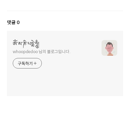
댓글
0
ཨོཾ་མ་ཎི་པདྨེ་ཧཱུྃ།
whoopdedoo 님의 블로그입니다.
구독하기