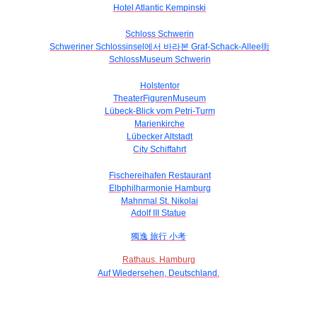
Hotel Atlantic Kempinski
Schloss Schwerin
Schweriner Schlossinsel에서 바라본 Graf-Schack-Allee街
SchlossMuseum Schwerin
Holstentor
TheaterFigurenMuseum
Lübeck-Blick vom Petri-Turm
Marienkirche
Lübecker Altstadt
City Schiffahrt
Fischereihafen Restaurant
Elbphilharmonie Hamburg
Mahnmal St. Nikolai
Adolf III Statue
獨逸 旅行 小考
Rathaus. Hamburg
Auf Wiedersehen, Deutschland.