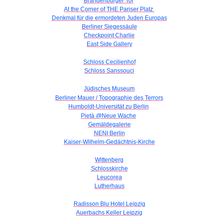
Brandenburger Tor
At the Corner of THE Pariser Platz
Denkmal für die ermordeten Juden Europas
Berliner Siegessäule
Checkpoint Charlie
East Side Gallery
Schloss Cecilienhof
Schloss Sanssouci
Jüdisches Museum
Berliner Mauer / Topographie des Terrors
Humboldt-Universität zu Berlin
Pietà @Neue Wache
Gemäldegalerie
NENI Berlin
Kaiser-Wilhelm-Gedächtnis-Kirche
Wittenberg
Schlosskirche
Leucorea
Lutherhaus
Radisson Blu Hotel Leipzig
Auerbachs Keller Leipzig