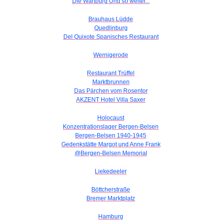
Die Wartburg Und so weiter...
Brauhaus Lüdde
Quedlinburg
Del Quixote Spanisches Restaurant
Wernigerode
Restaurant Trüffel
Marktbrunnen
Das Pärchen vom Rosentor
AKZENT Hotel Villa Saxer
Holocaust
Konzentrationslager Bergen-Belsen
Bergen-Belsen 1940-1945
Gedenkstätte Margot und Anne Frank
@Bergen-Belsen Memorial
Liekedeeler
Böttcherstraße
Bremer Marktplatz
Hamburg