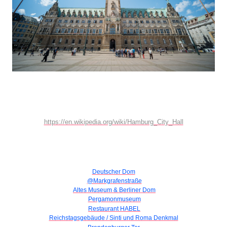
https://en.wikipedia.org/wiki/Hamburg_City_Hall
Deutscher Dom
@Markgrafenstraße
Altes Museum & Berliner Dom
Pergamonmuseum
Restaurant HABEL
Reichstagsgebäude / Sinti und Roma Denkmal