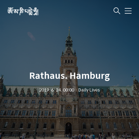
ཨོཾ་མ་ཎི་པདྨེ་ཧཱུྃ།
메
뉴
Rathaus. Hamburg
2019. 6. 24. 00:00
ㆍ
Daily Lives