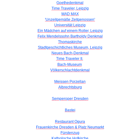
Goethedenkmal
Time Traveler, Leipzig
MAD MAX
'Unzeitgemäße Zeitgenossen'
Universität Leipzig
Ein Mädchen auf einem Roller, Leipzig
Felix Mendelssohn Bartholdy Denkmal
Thomaskirche
Stadtgeschichtliches Museum, Leipzig
Neues Bach-Denkmal
Time Traveler II.
Bach-Museum
Völkerschlachtdenkmal
Meissen Porzellan
Albrechtsburg
Semperoper Dresden
Bastei
Restaurant Ogura
Frauenkirche Dresden & Platz Neumarkt
Fürstenzug
Katholische Hofkirche