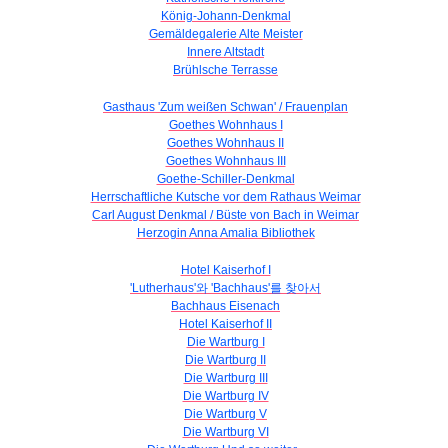
König-Johann-Denkmal
Gemäldegalerie Alte Meister
Innere Altstadt
Brühlsche Terrasse
Gasthaus 'Zum weißen Schwan' / Frauenplan
Goethes Wohnhaus I
Goethes Wohnhaus II
Goethes Wohnhaus III
Goethe-Schiller-Denkmal
Herrschaftliche Kutsche vor dem Rathaus Weimar
Carl August Denkmal / Büste von Bach in Weimar
Herzogin Anna Amalia Bibliothek
Hotel Kaiserhof I
'Lutherhaus'와 'Bachhaus'를 찾아서
Bachhaus Eisenach
Hotel Kaiserhof II
Die Wartburg I
Die Wartburg II
Die Wartburg III
Die Wartburg IV
Die Wartburg V
Die Wartburg VI