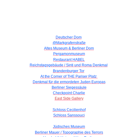
Deutscher Dom
@Markgrafenstraße
Altes Museum & Berliner Dom
Pergamonmuseum
Restaurant HABEL
Reichstagsgebäude / Sinti und Roma Denkmal
Brandenburger Tor
At the Corner of THE Pariser Platz
Denkmal für die ermordeten Juden Europas
Berliner Siegessäule
Checkpoint Charlie
East Side Gallery
Schloss Cecilienhof
Schloss Sanssouci
Jüdisches Museum
Berliner Mauer / Topographie des Terrors