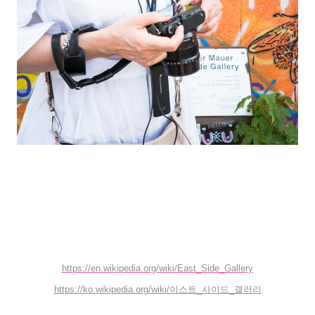
https://en.wikipedia.org/wiki/East_Side_Gallery
https://ko.wikipedia.org/wiki/이스트_사이드_갤러리