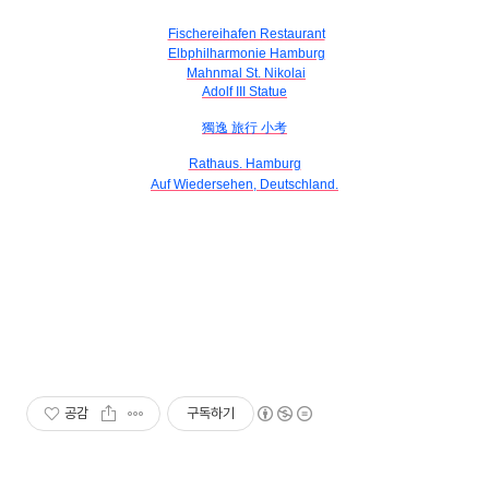
Fischereihafen Restaurant
Elbphilharmonie Hamburg
Mahnmal St. Nikolai
Adolf III Statue
獨逸 旅行 小考
Rathaus. Hamburg
Auf Wiedersehen, Deutschland.
공감
구독하기