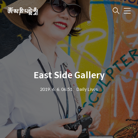
ཨོཾ་མ་ཎི་པདྨེ་ཧཱུྃ།
메
뉴
East Side Gallery
2019. 6. 6. 06:51
ㆍ
Daily Lives