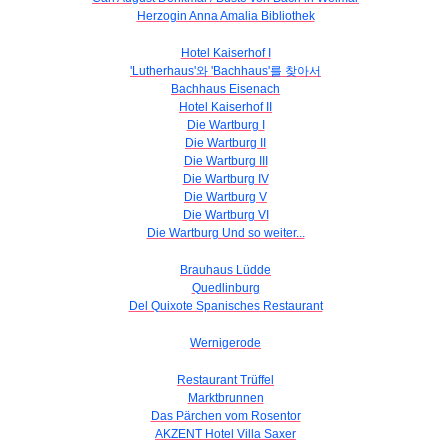
Herzogin Anna Amalia Bibliothek
Hotel Kaiserhof I
'Lutherhaus'와 'Bachhaus'를 찾아서
Bachhaus Eisenach
Hotel Kaiserhof II
Die Wartburg I
Die Wartburg II
Die Wartburg III
Die Wartburg IV
Die Wartburg V
Die Wartburg VI
Die Wartburg Und so weiter...
Brauhaus Lüdde
Quedlinburg
Del Quixote Spanisches Restaurant
Wernigerode
Restaurant Trüffel
Marktbrunnen
Das Pärchen vom Rosentor
AKZENT Hotel Villa Saxer