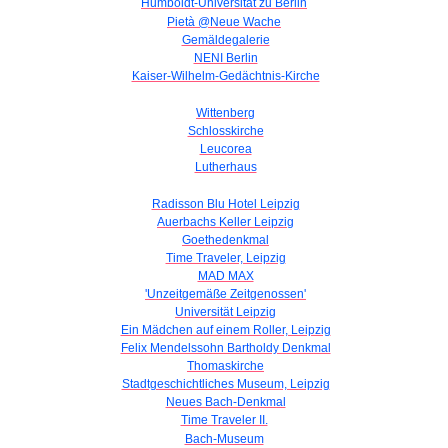
Humboldt-Universität zu Berlin
Pietà @Neue Wache
Gemäldegalerie
NENI Berlin
Kaiser-Wilhelm-Gedächtnis-Kirche
Wittenberg
Schlosskirche
Leucorea
Lutherhaus
Radisson Blu Hotel Leipzig
Auerbachs Keller Leipzig
Goethedenkmal
Time Traveler, Leipzig
MAD MAX
'Unzeitgemäße Zeitgenossen'
Universität Leipzig
Ein Mädchen auf einem Roller, Leipzig
Felix Mendelssohn Bartholdy Denkmal
Thomaskirche
Stadtgeschichtliches Museum, Leipzig
Neues Bach-Denkmal
Time Traveler II.
Bach-Museum