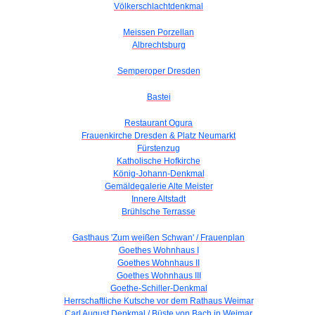
Völkerschlachtdenkmal
Meissen Porzellan
Albrechtsburg
Semperoper Dresden
Bastei
Restaurant Ogura
Frauenkirche Dresden & Platz Neumarkt
Fürstenzug
Katholische Hofkirche
König-Johann-Denkmal
Gemäldegalerie Alte Meister
Innere Altstadt
Brühlsche Terrasse
Gasthaus 'Zum weißen Schwan' / Frauenplan
Goethes Wohnhaus I
Goethes Wohnhaus II
Goethes Wohnhaus III
Goethe-Schiller-Denkmal
Herrschaftliche Kutsche vor dem Rathaus Weimar
Carl August Denkmal / Büste von Bach in Weimar