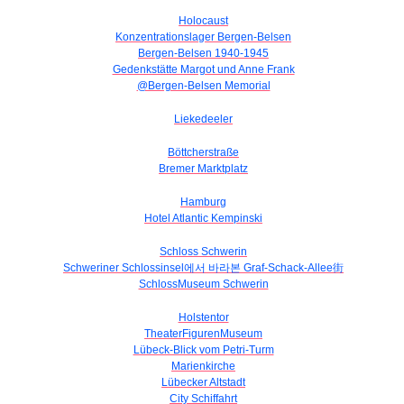
Holocaust
Konzentrationslager Bergen-Belsen
Bergen-Belsen 1940-1945
Gedenkstätte Margot und Anne Frank
@Bergen-Belsen Memorial
Liekedeeler
Böttcherstraße
Bremer Marktplatz
Hamburg
Hotel Atlantic Kempinski
Schloss Schwerin
Schweriner Schlossinsel에서 바라본 Graf-Schack-Allee街
SchlossMuseum Schwerin
Holstentor
TheaterFigurenMuseum
Lübeck-Blick vom Petri-Turm
Marienkirche
Lübecker Altstadt
City Schiffahrt