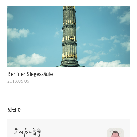
Berliner Siegessäule
2019.06.05
댓글
0
ཨོཾ་མ་ཎི་པདྨེ་ཧཱུྃ།