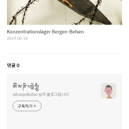
Konzentrationslager Bergen-Belsen
2019.06.18
댓글
0
ཨོཾ་མ་ཎི་པདྨེ་ཧཱུྃ།
whoopdedoo 님의 블로그입니다.
구독하기