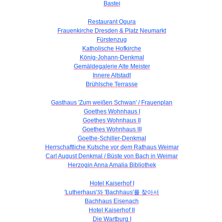
Bastei
Restaurant Ogura
Frauenkirche Dresden & Platz Neumarkt
Fürstenzug
Katholische Hofkirche
König-Johann-Denkmal
Gemäldegalerie Alte Meister
Innere Altstadt
Brühlsche Terrasse
Gasthaus 'Zum weißen Schwan' / Frauenplan
Goethes Wohnhaus I
Goethes Wohnhaus II
Goethes Wohnhaus III
Goethe-Schiller-Denkmal
Herrschaftliche Kutsche vor dem Rathaus Weimar
Carl August Denkmal / Büste von Bach in Weimar
Herzogin Anna Amalia Bibliothek
Hotel Kaiserhof I
'Lutherhaus'와 'Bachhaus'를 찾아서
Bachhaus Eisenach
Hotel Kaiserhof II
Die Wartburg I