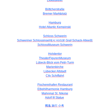
Liekedeeler
Böttcherstraße
Bremer Marktplatz
Hamburg
Hotel Atlantic Kempinski
Schloss Schwerin
Schweriner Schlossinsel에서 바라본 Graf-Schack-Allee街
SchlossMuseum Schwerin
Holstentor
TheaterFigurenMuseum
Lübeck-Blick vom Petri-Turm
Marienkirche
Lübecker Altstadt
City Schiffahrt
Fischereihafen Restaurant
Elbphilharmonie Hamburg
Mahnmal St. Nikolai
Adolf III Statue
獨逸 旅行 小考