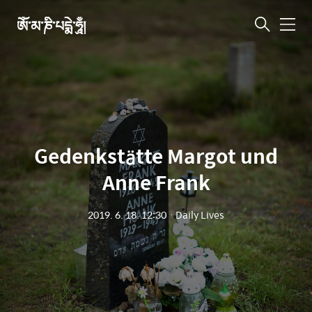
ཨོཾ་མ་ཎི་པདྨེ་ཧཱུྃ།
메
뉴
Gedenkstätte Margot und
Anne Frank
2019. 6. 18. 12:30
ㆍ
Daily Lives