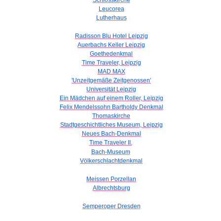
Leucorea
Lutherhaus
Radisson Blu Hotel Leipzig
Auerbachs Keller Leipzig
Goethedenkmal
Time Traveler, Leipzig
MAD MAX
'Unzeitgemäße Zeitgenossen'
Universität Leipzig
Ein Mädchen auf einem Roller, Leipzig
Felix Mendelssohn Bartholdy Denkmal
Thomaskirche
Stadtgeschichtliches Museum, Leipzig
Neues Bach-Denkmal
Time Traveler II.
Bach-Museum
Völkerschlachtdenkmal
Meissen Porzellan
Albrechtsburg
Semperoper Dresden