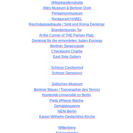
@Markgrafenstraße
Altes Museum & Berliner Dom
Pergamonmuseum
Restaurant HABEL
Reichstagsgebäude / Sinti und Roma Denkmal
Brandenburger Tor
At the Corner of THE Pariser Platz
Denkmal für die ermordeten Juden Europas
Berliner Siegessäule
Checkpoint Charlie
East Side Gallery
Schloss Cecilienhof
Schloss Sanssouci
Jüdisches Museum
Berliner Mauer / Topographie des Terrors
Humboldt-Universität zu Berlin
Pietà @Neue Wache
Gemäldegalerie
NENI Berlin
Kaiser-Wilhelm-Gedächtnis-Kirche
Wittenberg
Schlosskirche