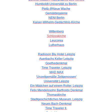
Humboldt-Universität zu Berlin
Pietà @Neue Wache
Gemäldegalerie
NENI Berlin
Kaiser-Wilhelm-Gedächtnis-Kirche
Wittenberg
Schlosskirche
Leucorea
Lutherhaus
Radisson Blu Hotel Leipzig
Auerbachs Keller Leipzig
Goethedenkmal
Time Traveler, Leipzig
MAD MAX
'Unzeitgemäße Zeitgenossen'
Universität Leipzig
Ein Mädchen auf einem Roller, Leipzig
Felix Mendelssohn Bartholdy Denkmal
Thomaskirche
Stadtgeschichtliches Museum, Leipzig
Neues Bach-Denkmal
Time Traveler II.