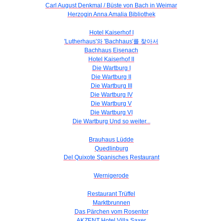
Carl August Denkmal / Büste von Bach in Weimar
Herzogin Anna Amalia Bibliothek
Hotel Kaiserhof I
'Lutherhaus'와 'Bachhaus'를 찾아서
Bachhaus Eisenach
Hotel Kaiserhof II
Die Wartburg I
Die Wartburg II
Die Wartburg III
Die Wartburg IV
Die Wartburg V
Die Wartburg VI
Die Wartburg Und so weiter...
Brauhaus Lüdde
Quedlinburg
Del Quixote Spanisches Restaurant
Wernigerode
Restaurant Trüffel
Marktbrunnen
Das Pärchen vom Rosentor
AKZENT Hotel Villa Saxer