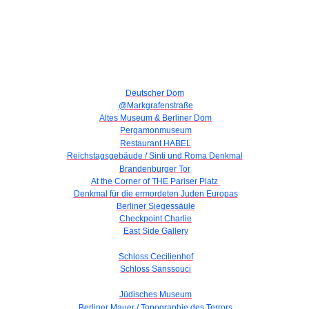
Deutscher Dom
@Markgrafenstraße
Altes Museum & Berliner Dom
Pergamonmuseum
Restaurant HABEL
Reichstagsgebäude / Sinti und Roma Denkmal
Brandenburger Tor
At the Corner of THE Pariser Platz
Denkmal für die ermordeten Juden Europas
Berliner Siegessäule
Checkpoint Charlie
East Side Gallery
Schloss Cecilienhof
Schloss Sanssouci
Jüdisches Museum
Berliner Mauer / Topographie des Terrors