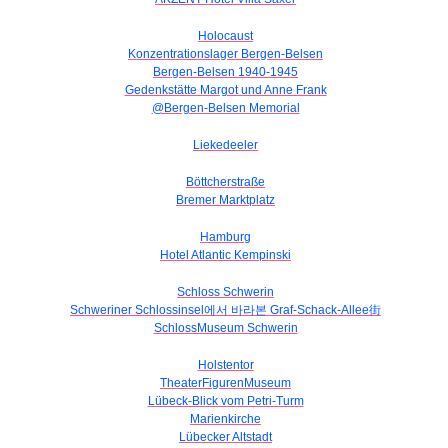
Holocaust
Konzentrationslager Bergen-Belsen
Bergen-Belsen 1940-1945
Gedenkstätte Margot und Anne Frank
@Bergen-Belsen Memorial
Liekedeeler
Böttcherstraße
Bremer Marktplatz
Hamburg
Hotel Atlantic Kempinski
Schloss Schwerin
Schweriner Schlossinsel에서 바라본 Graf-Schack-Allee街
SchlossMuseum Schwerin
Holstentor
TheaterFigurenMuseum
Lübeck-Blick vom Petri-Turm
Marienkirche
Lübecker Altstadt