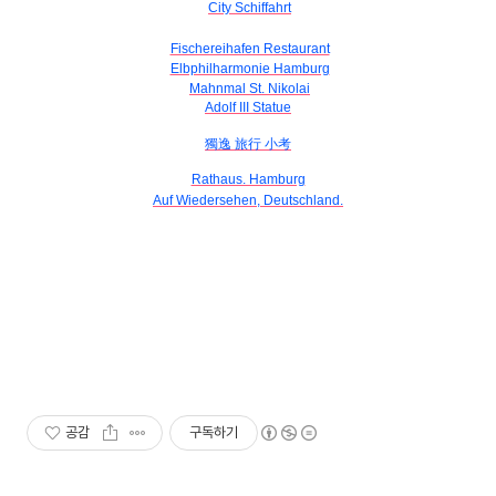
City Schiffahrt
Fischereihafen Restaurant
Elbphilharmonie Hamburg
Mahnmal St. Nikolai
Adolf III Statue
獨逸 旅行 小考
Rathaus. Hamburg
Auf Wiedersehen, Deutschland.
공감
구독하기