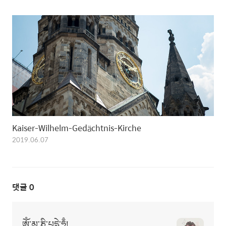
Kaiser-Wilhelm-Gedächtnis-Kirche
2019.06.07
댓글
0
ཨོཾ་མ་ཎི་པདྨེ་ཧཱུྃ།