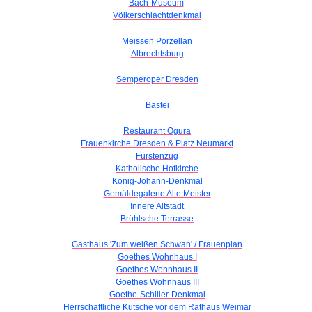
Bach-Museum
Völkerschlachtdenkmal
Meissen Porzellan
Albrechtsburg
Semperoper Dresden
Bastei
Restaurant Ogura
Frauenkirche Dresden & Platz Neumarkt
Fürstenzug
Katholische Hofkirche
König-Johann-Denkmal
Gemäldegalerie Alte Meister
Innere Altstadt
Brühlsche Terrasse
Gasthaus 'Zum weißen Schwan' / Frauenplan
Goethes Wohnhaus I
Goethes Wohnhaus II
Goethes Wohnhaus III
Goethe-Schiller-Denkmal
Herrschaftliche Kutsche vor dem Rathaus Weimar