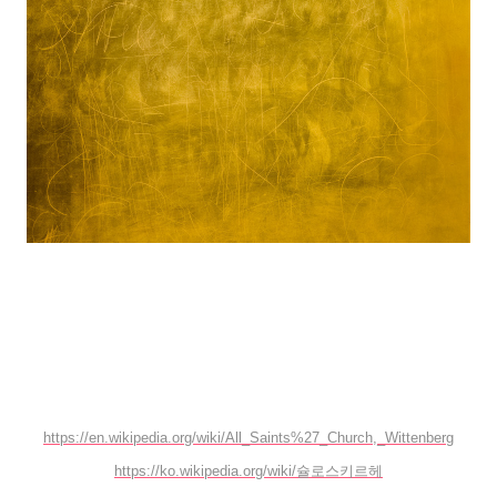
https://en.wikipedia.org/wiki/All_Saints%27_Church,_Wittenberg
https://ko.wikipedia.org/wiki/슐로스키르헤