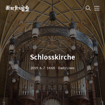
ཨོཾ་མ་ཎི་པདྨེ་ཧཱུྃ།
메
뉴
Schlosskirche
2019. 6. 7. 14:05
ㆍ
Daily Lives