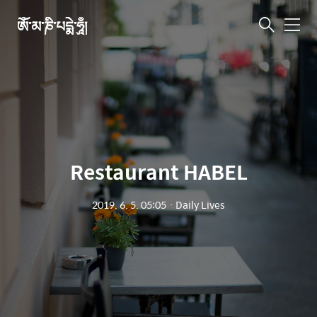
ཨོཾ་མ་ཎི་པདྨེ་ཧཱུྃ།
메
뉴
Restaurant HABEL
2019. 6. 5. 05:05
ㆍ
Daily Lives