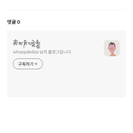
댓글
0
ཨོཾ་མ་ཎི་པདྨེ་ཧཱུྃ།
whoopdedoo 님의 블로그입니다.
구독하기