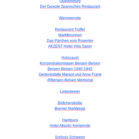
Quedlinburg
Del Quixote Spanisches Restaurant
Wernigerode
Restaurant Trüffel
Marktbrunnen
Das Pärchen vom Rosentor
AKZENT Hotel Villa Saxer
Holocaust
Konzentrationslager Bergen-Belsen
Bergen-Belsen 1940-1945
Gedenkstätte Margot und Anne Frank
@Bergen-Belsen Memorial
Liekedeeler
Böttcherstraße
Bremer Marktplatz
Hamburg
Hotel Atlantic Kempinski
Schloss Schwerin