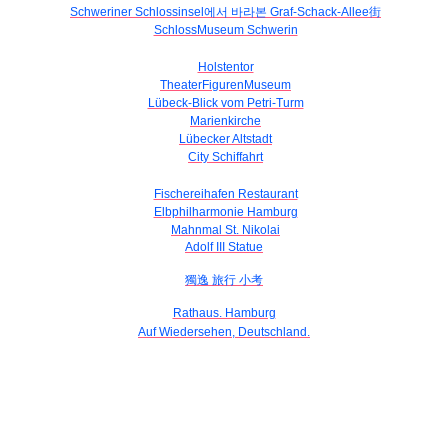
Schweriner Schlossinsel에서 바라본 Graf-Schack-Allee街
SchlossMuseum Schwerin
Holstentor
TheaterFigurenMuseum
Lübeck-Blick vom Petri-Turm
Marienkirche
Lübecker Altstadt
City Schiffahrt
Fischereihafen Restaurant
Elbphilharmonie Hamburg
Mahnmal St. Nikolai
Adolf III Statue
獨逸 旅行 小考
Rathaus. Hamburg
Auf Wiedersehen, Deutschland.