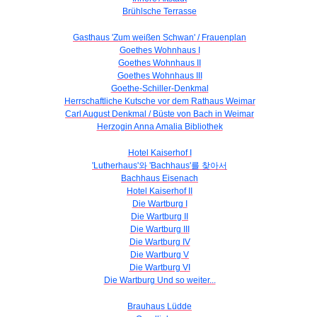
Brühlsche Terrasse
Gasthaus 'Zum weißen Schwan' / Frauenplan
Goethes Wohnhaus I
Goethes Wohnhaus II
Goethes Wohnhaus III
Goethe-Schiller-Denkmal
Herrschaftliche Kutsche vor dem Rathaus Weimar
Carl August Denkmal / Büste von Bach in Weimar
Herzogin Anna Amalia Bibliothek
Hotel Kaiserhof I
'Lutherhaus'와 'Bachhaus'를 찾아서
Bachhaus Eisenach
Hotel Kaiserhof II
Die Wartburg I
Die Wartburg II
Die Wartburg III
Die Wartburg IV
Die Wartburg V
Die Wartburg VI
Die Wartburg Und so weiter...
Brauhaus Lüdde