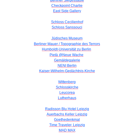
Berliner Siegessäule
Checkpoint Charlie
East Side Gallery
Schloss Cecilienhof
Schloss Sanssouci
Jüdisches Museum
Berliner Mauer / Topographie des Terrors
Humboldt-Universität zu Berlin
Pietà @Neue Wache
Gemäldegalerie
NENI Berlin
Kaiser-Wilhelm-Gedächtnis-Kirche
Wittenberg
Schlosskirche
Leucorea
Lutherhaus
Radisson Blu Hotel Leipzig
Auerbachs Keller Leipzig
Goethedenkmal
Time Traveler, Leipzig
MAD MAX