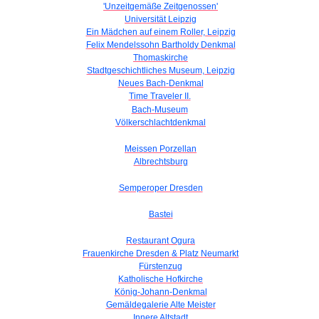
'Unzeitgemäße Zeitgenossen'
Universität Leipzig
Ein Mädchen auf einem Roller, Leipzig
Felix Mendelssohn Bartholdy Denkmal
Thomaskirche
Stadtgeschichtliches Museum, Leipzig
Neues Bach-Denkmal
Time Traveler II.
Bach-Museum
Völkerschlachtdenkmal
Meissen Porzellan
Albrechtsburg
Semperoper Dresden
Bastei
Restaurant Ogura
Frauenkirche Dresden & Platz Neumarkt
Fürstenzug
Katholische Hofkirche
König-Johann-Denkmal
Gemäldegalerie Alte Meister
Innere Altstadt