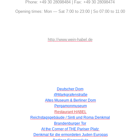
Phone: +49 30 28098484 | Fax: +49 30 28098474
Opening times: Mon — Sat 7:00 to 23:00 | So 07:00 to 11:00
http://www.wein-habel.de
Deutscher Dom
@Markgrafenstraße
Altes Museum & Berliner Dom
Pergamonmuseum
Restaurant HABEL
Reichstagsgebäude / Sinti und Roma Denkmal
Brandenburger Tor
At the Corner of THE Pariser Platz
Denkmal für die ermordeten Juden Europas