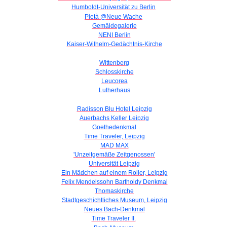
Humboldt-Universität zu Berlin
Pietà @Neue Wache
Gemäldegalerie
NENI Berlin
Kaiser-Wilhelm-Gedächtnis-Kirche
Wittenberg
Schlosskirche
Leucorea
Lutherhaus
Radisson Blu Hotel Leipzig
Auerbachs Keller Leipzig
Goethedenkmal
Time Traveler, Leipzig
MAD MAX
'Unzeitgemäße Zeitgenossen'
Universität Leipzig
Ein Mädchen auf einem Roller, Leipzig
Felix Mendelssohn Bartholdy Denkmal
Thomaskirche
Stadtgeschichtliches Museum, Leipzig
Neues Bach-Denkmal
Time Traveler II.