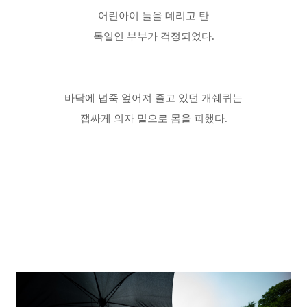
어린
아이 둘을 데리고 탄
독일인 부부가
걱정되었다.
바닥에 넙죽
엎어져 졸고 있던
개쉐퀴는
잽싸게 의자 밑으로 몸을 피했다.