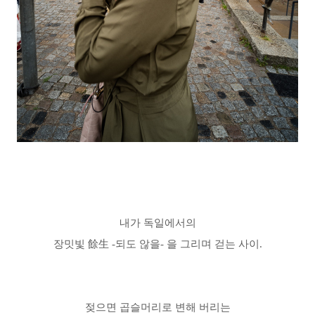
내가 독일에서의
장밋빛 餘生 -되도 않을- 을 그리며 걷는 사이.
젖으면 곱슬머리로 변해 버리는