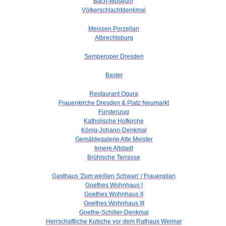
Bach-Museum
Völkerschlachtdenkmal
Meissen Porzellan
Albrechtsburg
Semperoper Dresden
Bastei
Restaurant Ogura
Frauenkirche Dresden & Platz Neumarkt
Fürstenzug
Katholische Hofkirche
König-Johann-Denkmal
Gemäldegalerie Alte Meister
Innere Altstadt
Brühlsche Terrasse
Gasthaus 'Zum weißen Schwan' / Frauenplan
Goethes Wohnhaus I
Goethes Wohnhaus II
Goethes Wohnhaus III
Goethe-Schiller-Denkmal
Herrschaftliche Kutsche vor dem Rathaus Weimar