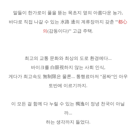
말들이 한가로이 풀을 뜯는 목초지 옆의 아름다운 농가,
바다로 직접 나갈 수 있는 水路 邊의 계류장까지 갖춘 '''
都心
의
(감동이다)''' 고급 주택.
최고의 교통 문화와 최상의 도로 환경에다...
바이크를 白眼視하지 않는 사회 인식,
게다가 최고속도 無制限은 물론...
통행료마저 "꽁짜"인 아우
토반에 이르기까지.
이 모든 걸 함께 다 누릴 수 있는 獨逸이 정녕 천국이 아닐
까...
하는 생각까지 들었다.