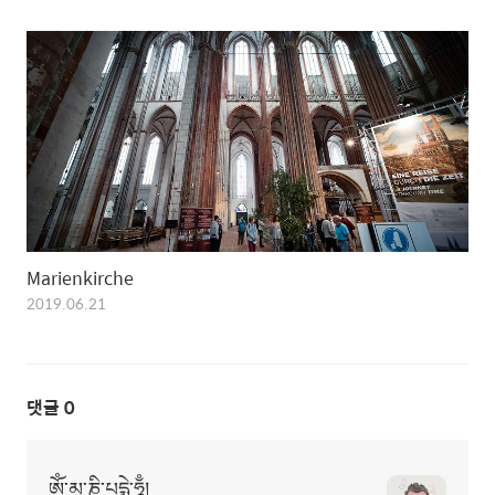
Marienkirche
2019.06.21
댓글
0
ཨོཾ་མ་ཎི་པདྨེ་ཧཱུྃ།