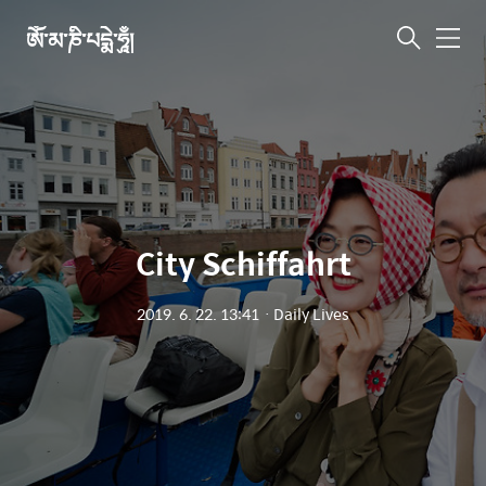
ཨོཾ་མ་ཎི་པདྨེ་ཧཱུྃ།
메
뉴
City Schiffahrt
2019. 6. 22. 13:41
ㆍ
Daily Lives