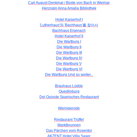
Carl August Denkmal / Büste von Bach in Weimar
Herzogin Anna Amalia Bibliothek
Hotel Kaiserhof I
'Lutherhaus'와 'Bachhaus'를 찾아서
Bachhaus Eisenach
Hotel Kaiserhof II
Die Wartburg I
Die Wartburg II
Die Wartburg III
Die Wartburg IV
Die Wartburg V
Die Wartburg VI
Die Wartburg Und so weiter...
Brauhaus Lüdde
Quedlinburg
Del Quixote Spanisches Restaurant
Wernigerode
Restaurant Trüffel
Marktbrunnen
Das Pärchen vom Rosentor
AKZENT Hotel Villa Saxer