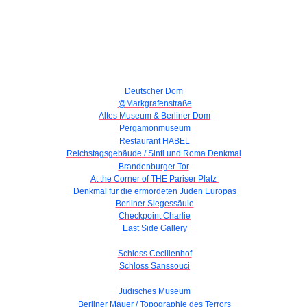
Deutscher Dom
@Markgrafenstraße
Altes Museum & Berliner Dom
Pergamonmuseum
Restaurant HABEL
Reichstagsgebäude / Sinti und Roma Denkmal
Brandenburger Tor
At the Corner of THE Pariser Platz
Denkmal für die ermordeten Juden Europas
Berliner Siegessäule
Checkpoint Charlie
East Side Gallery
Schloss Cecilienhof
Schloss Sanssouci
Jüdisches Museum
Berliner Mauer / Topographie des Terrors