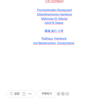
City Schiffahrt
Fischereihafen Restaurant
Elbphilharmonie Hamburg
Mahnmal St. Nikolai
Adolf III Statue
獨逸 旅行 小考
Rathaus. Hamburg
Auf Wiedersehen, Deutschland.
공감
구독하기