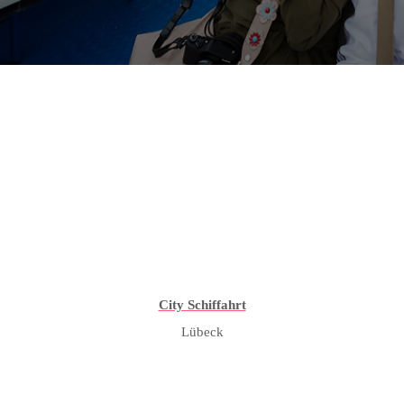
City Schiffahrt
Lübeck