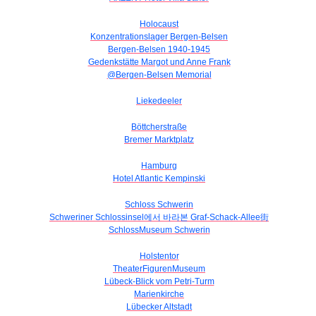
Holocaust
Konzentrationslager Bergen-Belsen
Bergen-Belsen 1940-1945
Gedenkstätte Margot und Anne Frank
@Bergen-Belsen Memorial
Liekedeeler
Böttcherstraße
Bremer Marktplatz
Hamburg
Hotel Atlantic Kempinski
Schloss Schwerin
Schweriner Schlossinsel에서 바라본 Graf-Schack-Allee街
SchlossMuseum Schwerin
Holstentor
TheaterFigurenMuseum
Lübeck-Blick vom Petri-Turm
Marienkirche
Lübecker Altstadt