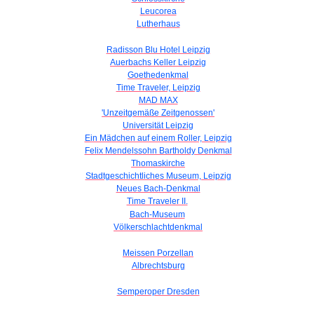
Leucorea
Lutherhaus
Radisson Blu Hotel Leipzig
Auerbachs Keller Leipzig
Goethedenkmal
Time Traveler, Leipzig
MAD MAX
'Unzeitgemäße Zeitgenossen'
Universität Leipzig
Ein Mädchen auf einem Roller, Leipzig
Felix Mendelssohn Bartholdy Denkmal
Thomaskirche
Stadtgeschichtliches Museum, Leipzig
Neues Bach-Denkmal
Time Traveler II.
Bach-Museum
Völkerschlachtdenkmal
Meissen Porzellan
Albrechtsburg
Semperoper Dresden