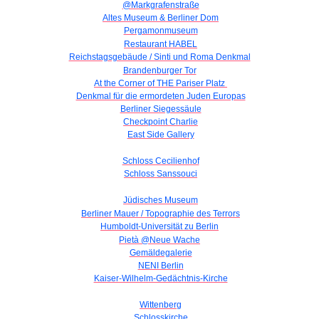
@Markgrafenstraße
Altes Museum & Berliner Dom
Pergamonmuseum
Restaurant HABEL
Reichstagsgebäude / Sinti und Roma Denkmal
Brandenburger Tor
At the Corner of THE Pariser Platz
Denkmal für die ermordeten Juden Europas
Berliner Siegessäule
Checkpoint Charlie
East Side Gallery
Schloss Cecilienhof
Schloss Sanssouci
Jüdisches Museum
Berliner Mauer / Topographie des Terrors
Humboldt-Universität zu Berlin
Pietà @Neue Wache
Gemäldegalerie
NENI Berlin
Kaiser-Wilhelm-Gedächtnis-Kirche
Wittenberg
Schlosskirche