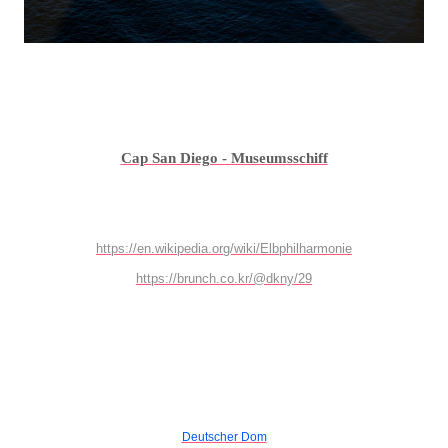
Cap San Diego - Museumsschiff
https://en.wikipedia.org/wiki/Elbphilharmonie
https://brunch.co.kr/@dkny/29
Deutscher Dom