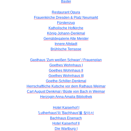
Bastei
Restaurant Ogura
Frauenkirche Dresden & Platz Neumarkt
Fürstenzug
Katholische Hofkirche
König-Johann-Denkmal
Gemäldegalerie Alte Meister
Innere Altstadt
Brühlsche Terrasse
Gasthaus 'Zum weißen Schwan' / Frauenplan
Goethes Wohnhaus I
Goethes Wohnhaus II
Goethes Wohnhaus III
Goethe-Schiller-Denkmal
Herrschaftliche Kutsche vor dem Rathaus Weimar
Carl August Denkmal / Büste von Bach in Weimar
Herzogin Anna Amalia Bibliothek
Hotel Kaiserhof I
'Lutherhaus'와 'Bachhaus'를 찾아서
Bachhaus Eisenach
Hotel Kaiserhof II
Die Wartburg I