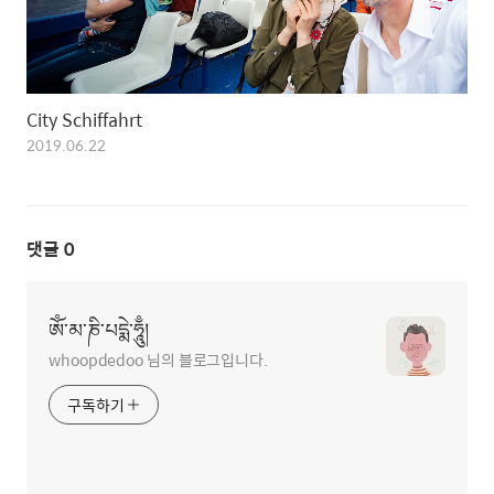
City Schiffahrt
2019.06.22
댓글
0
ཨོཾ་མ་ཎི་པདྨེ་ཧཱུྃ།
whoopdedoo 님의 블로그입니다.
구독하기