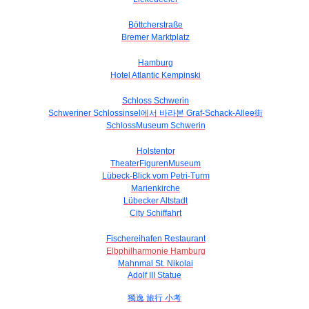
Böttcherstraße
Bremer Marktplatz
Hamburg
Hotel Atlantic Kempinski
Schloss Schwerin
Schweriner Schlossinsel에서 바라본 Graf-Schack-Allee街
SchlossMuseum Schwerin
Holstentor
TheaterFigurenMuseum
Lübeck-Blick vom Petri-Turm
Marienkirche
Lübecker Altstadt
City Schiffahrt
Fischereihafen Restaurant
Elbphilharmonie Hamburg
Mahnmal St. Nikolai
Adolf III Statue
獨逸 旅行 小考