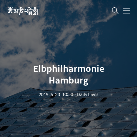
ཨོཾ་མ་ཎི་པདྨེ་ཧཱུྃ།
메
뉴
Elbphilharmonie
Hamburg
2019. 6. 23. 10:50
ㆍ
Daily Lives