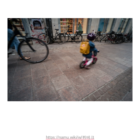
https://namu.wiki/w/뤼베크