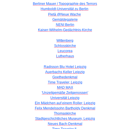
Berliner Mauer / Topographie des Terrors
Humboldt-Universität zu Berlin
Pietà @Neue Wache
Gemäldegalerie
NENI Berlin
Kaiser-Wilhelm-Gedächtnis-Kirche
Wittenberg
Schlosskirche
Leucorea
Lutherhaus
Radisson Blu Hotel Leipzig
Auerbachs Keller Leipzig
Goethedenkmal
Time Traveler, Leipzig
MAD MAX
'Unzeitgemäße Zeitgenossen'
Universität Leipzig
Ein Mädchen auf einem Roller, Leipzig
Felix Mendelssohn Bartholdy Denkmal
Thomaskirche
Stadtgeschichtliches Museum, Leipzig
Neues Bach-Denkmal