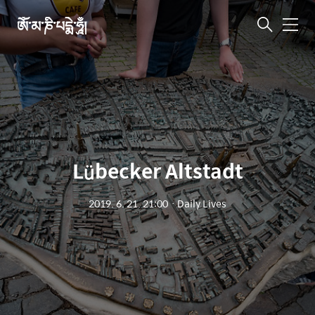
ཨོཾ་མ་ཎི་པདྨེ་ཧཱུྃ།
메
뉴
Lübecker Altstadt
2019. 6. 21. 21:00
ㆍ
Daily Lives