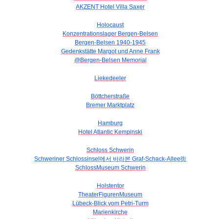
AKZENT Hotel Villa Saxer
Holocaust
Konzentrationslager Bergen-Belsen
Bergen-Belsen 1940-1945
Gedenkstätte Margot und Anne Frank
@Bergen-Belsen Memorial
Liekedeeler
Böttcherstraße
Bremer Marktplatz
Hamburg
Hotel Atlantic Kempinski
Schloss Schwerin
Schweriner Schlossinsel에서 바라본 Graf-Schack-Allee街
SchlossMuseum Schwerin
Holstentor
TheaterFigurenMuseum
Lübeck-Blick vom Petri-Turm
Marienkirche