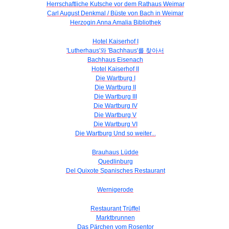
Herrschaftliche Kutsche vor dem Rathaus Weimar
Carl August Denkmal / Büste von Bach in Weimar
Herzogin Anna Amalia Bibliothek
Hotel Kaiserhof I
'Lutherhaus'와 'Bachhaus'를 찾아서
Bachhaus Eisenach
Hotel Kaiserhof II
Die Wartburg I
Die Wartburg II
Die Wartburg III
Die Wartburg IV
Die Wartburg V
Die Wartburg VI
Die Wartburg Und so weiter...
Brauhaus Lüdde
Quedlinburg
Del Quixote Spanisches Restaurant
Wernigerode
Restaurant Trüffel
Marktbrunnen
Das Pärchen vom Rosentor