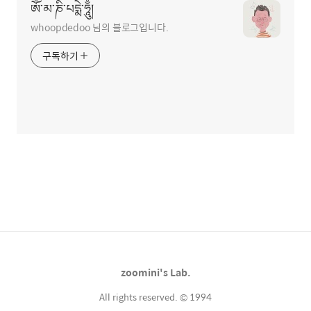
ཨོཾ་མ་ཎི་པདྨེ་ཧཱུྃ།
whoopdedoo 님의 블로그입니다.
구독하기
zoomini's Lab.
All rights reserved. © 1994