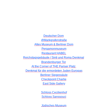
Deutscher Dom
@Markgrafenstraße
Altes Museum & Berliner Dom
Pergamonmuseum
Restaurant HABEL
Reichstagsgebäude / Sinti und Roma Denkmal
Brandenburger Tor
At the Corner of THE Pariser Platz
Denkmal für die ermordeten Juden Europas
Berliner Siegessäule
Checkpoint Charlie
East Side Gallery
Schloss Cecilienhof
Schloss Sanssouci
Jüdisches Museum