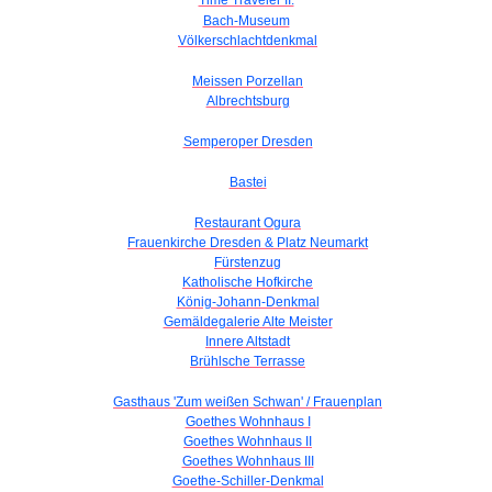
Time Traveler II.
Bach-Museum
Völkerschlachtdenkmal
Meissen Porzellan
Albrechtsburg
Semperoper Dresden
Bastei
Restaurant Ogura
Frauenkirche Dresden & Platz Neumarkt
Fürstenzug
Katholische Hofkirche
König-Johann-Denkmal
Gemäldegalerie Alte Meister
Innere Altstadt
Brühlsche Terrasse
Gasthaus 'Zum weißen Schwan' / Frauenplan
Goethes Wohnhaus I
Goethes Wohnhaus II
Goethes Wohnhaus III
Goethe-Schiller-Denkmal