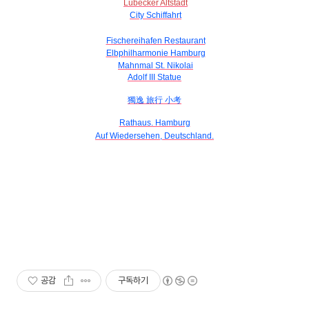
Lübecker Altstadt
City Schiffahrt
Fischereihafen Restaurant
Elbphilharmonie Hamburg
Mahnmal St. Nikolai
Adolf III Statue
獨逸 旅行 小考
Rathaus. Hamburg
Auf Wiedersehen, Deutschland.
공감
구독하기