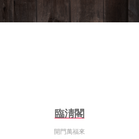
臨淸閣
開門萬福來