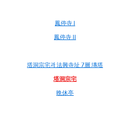
鳳停寺 I
鳳停寺 II
塔洞宗宅과 法興寺址 7層 塼塔
塔洞宗宅
晩休亭