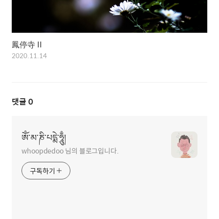
鳳停寺 II
2020.11.14
댓글
0
ཨོཾ་མ་ཎི་པདྨེ་ཧཱུྃ།
whoopdedoo 님의 블로그입니다.
구독하기