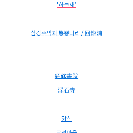
'하늘재'
삼강주막과 뿅뿅다리 / 回龍浦
紹修書院
浮石寺
닭실
무섬마을