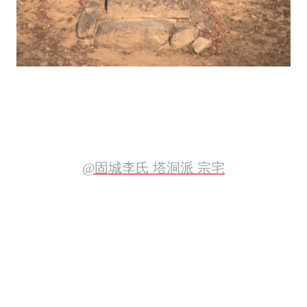
@固城李氏 塔洞派 宗宅