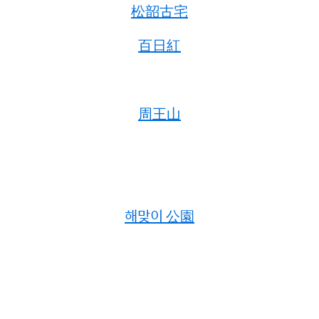
松韶古宅
百日紅
周王山
해맞이 公園