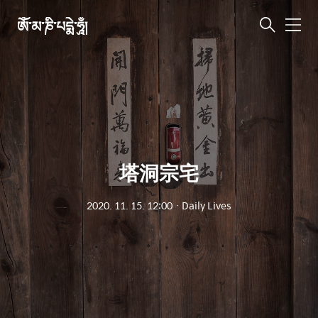
ཨོཾ་མ་ཎི་པདྨེ་ཧཱུྃ།
메
뉴
塔洞宗宅
2020. 11. 15. 12:00
ㆍ
Daily Lives