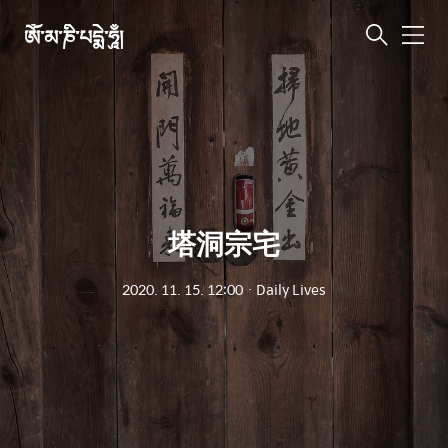
ཨོཾ་མ་ཎི་པདྨེ་ཧཱུྃ།
메
뉴
塔洞宗宅
2020. 11. 15. 12:00
ㆍ
Daily Lives