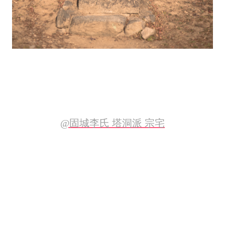
@固城李氏 塔洞派 宗宅