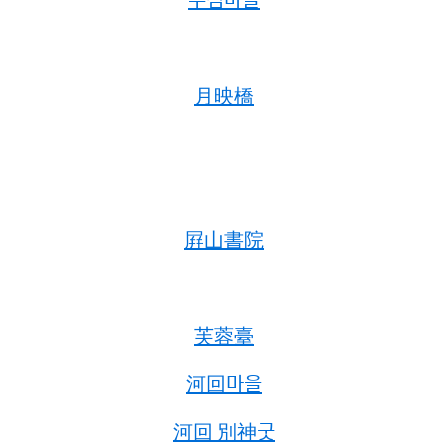
月映橋
屛山書院
芙蓉臺
河回마을
河回 別神굿