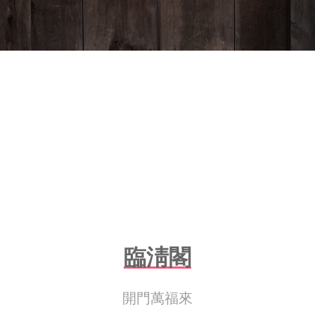
臨淸閣
開門萬福來