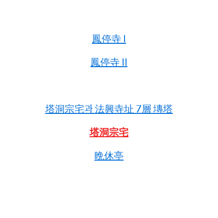
鳳停寺 I
鳳停寺 II
塔洞宗宅과 法興寺址 7層 塼塔
塔洞宗宅
晩休亭