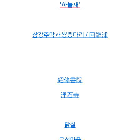
'하늘재'
삼강주막과 뿅뿅다리 / 回龍浦
紹修書院
浮石寺
닭실
무섬마을