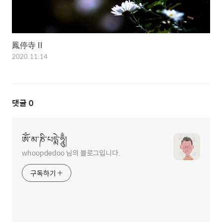
鳳停寺 II
2020.11.14
댓글
0
ཨོཾ་མ་ཎི་པདྨེ་ཧཱུྃ།
whoopdedoo 님의 블로그입니다.
구독하기