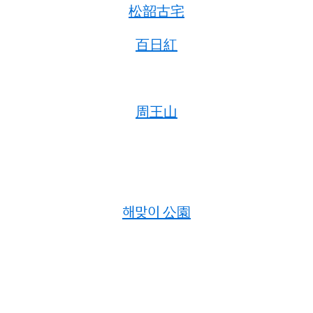
松韶古宅
百日紅
周王山
해맞이 公園