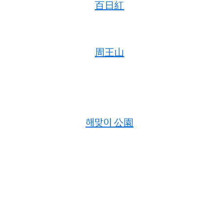
百日紅
周王山
해맞이 公園