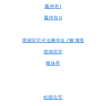
鳳停寺 I
鳳停寺 II
塔洞宗宅과 法興寺址 7層 塼塔
塔洞宗宅
晩休亭
松韶古宅