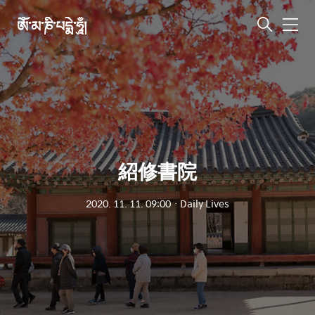
ཨོཾ་མ་ཎི་པདྨེ་ཧཱུྃ།
메
뉴
紹修書院
2020. 11. 11. 09:00
ㆍ
Daily Lives