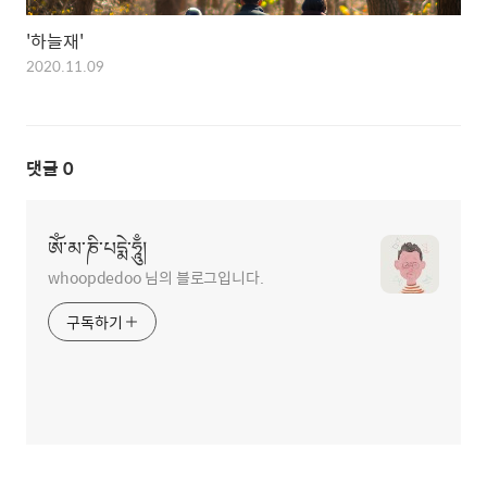
'하늘재'
2020.11.09
댓글
0
ཨོཾ་མ་ཎི་པདྨེ་ཧཱུྃ།
whoopdedoo 님의 블로그입니다.
구독하기