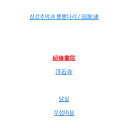
삼강주막과 뿅뿅다리 / 回龍浦
紹修書院
浮石寺
닭실
무섬마을