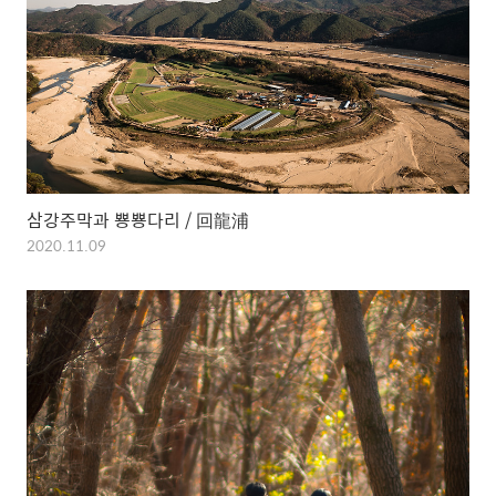
삼강주막과 뿅뿅다리 / 回龍浦
2020.11.09