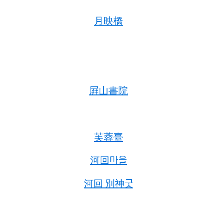
月映橋
屛山書院
芙蓉臺
河回마을
河回 別神굿