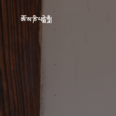
ཨོཾ་མ་ཎི་པདྨེ་ཧཱུྃ།