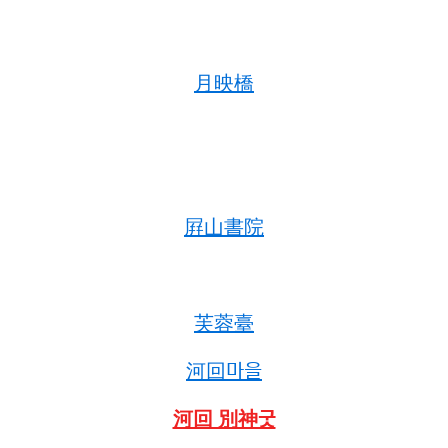
月映橋
屛山書院
芙蓉臺
河回마을
河回 別神굿