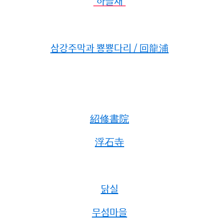
'하늘재'
삼강주막과 뿅뿅다리 / 回龍浦
紹修書院
浮石寺
닭실
무섬마을