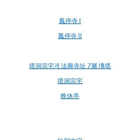
鳳停寺 I
鳳停寺 II
塔洞宗宅과 法興寺址 7層 塼塔
塔洞宗宅
晩休亭