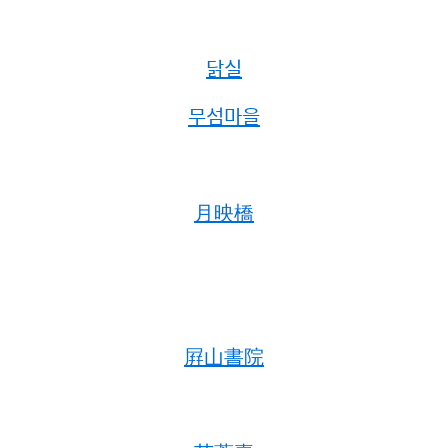
닭실
무섬마을
月映橋
屛山書院