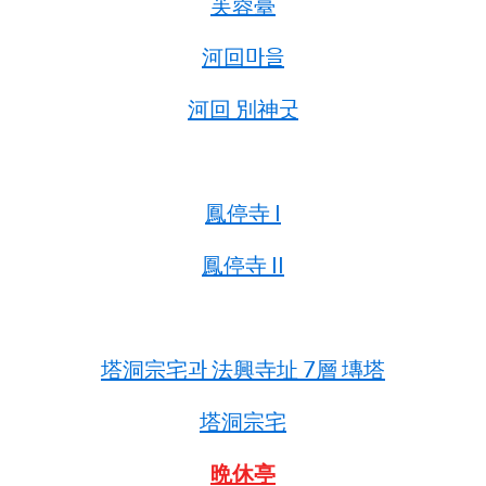
芙蓉臺
河回마을
河回 別神굿
鳳停寺 I
鳳停寺 II
塔洞宗宅과 法興寺址 7層 塼塔
塔洞宗宅
晩休亭