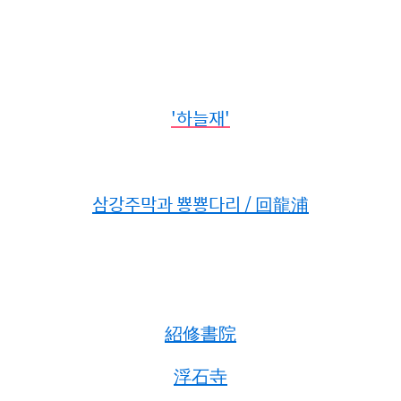
'하늘재'
삼강주막과 뿅뿅다리 / 回龍浦
紹修書院
浮石寺