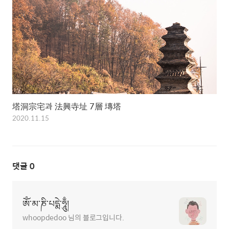
塔洞宗宅과 法興寺址 7層 塼塔
2020.11.15
댓글
0
ཨོཾ་མ་ཎི་པདྨེ་ཧཱུྃ།
whoopdedoo 님의 블로그입니다.