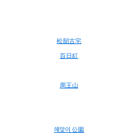
松韶古宅
百日紅
周王山
해맞이 公園