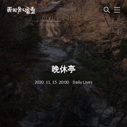
ཨོཾ་མ་ཎི་པདྨེ་ཧཱུྃ།
메
뉴
晩休亭
2020. 11. 15. 20:00
ㆍ
Daily Lives