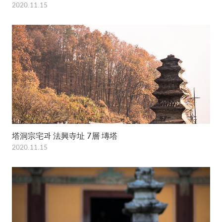
2020.11.15
塔洞宗宅과 法興寺址 7層 塼塔
2020.11.15