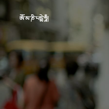
ཨོཾ་མ་ཎི་པདྨེ་ཧཱུྃ།