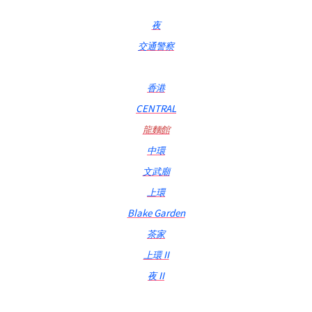
夜
交通警察
香港
CENTRAL
龍麵館
中環
文武廟
上環
Blake Garden
茶家
上環 II
夜 II