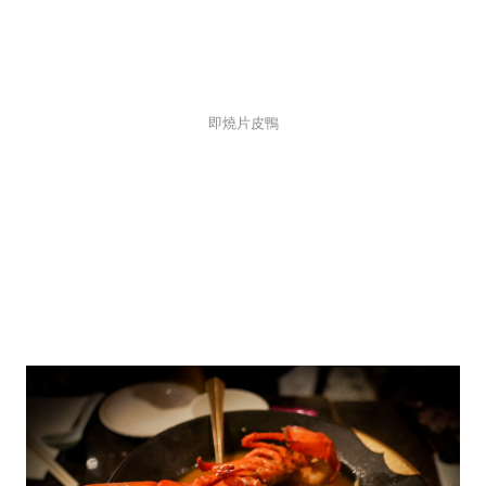
即燒片皮鴨