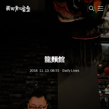
ཨོཾ་མ་ཎི་པདྨེ་ཧཱུྃ།
메
뉴
龍麵館
2018. 11. 13. 08:55
ㆍ
Daily Lives