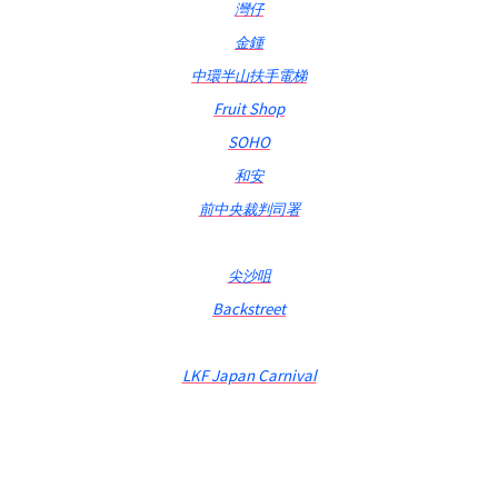
灣仔
金鍾
中環半山扶手電梯
Fruit Shop
SOHO
和安
前中央裁判司署
尖沙咀
Backstreet
LKF Japan Carnival