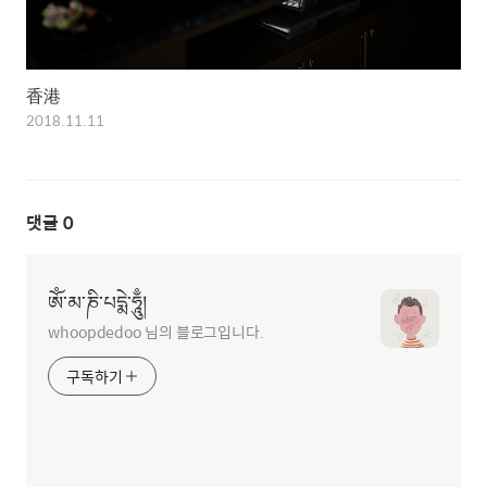
香港
2018.11.11
댓글
0
ཨོཾ་མ་ཎི་པདྨེ་ཧཱུྃ།
whoopdedoo 님의 블로그입니다.
구독하기