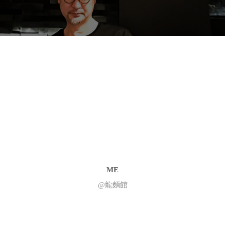
ME
@
龍麵館