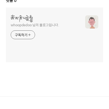
댓글
0
ཨོཾ་མ་ཎི་པདྨེ་ཧཱུྃ།
whoopdedoo 님의 블로그입니다.
구독하기