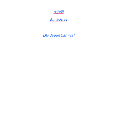
尖沙咀
Backstreet
LKF Japan Carnival