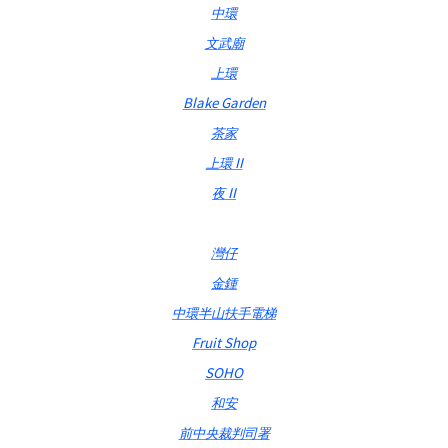
中環
文武廟
上環
Blake Garden
茶家
上環 II
夜 II
灣仔
金鍾
中環半山扶手電梯
Fruit Shop
SOHO
和安
前中央裁判司署