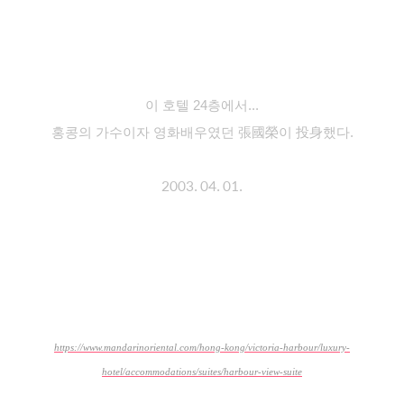
이 호텔 24층에서...
홍콩의 가수이자 영화배우였던 張國榮이 投身
했다.
2003. 04. 01.
https://www.mandarinoriental.com/hong-kong/victoria-harbour/luxury-
hotel/accommodations/suites/harbour-view-suite