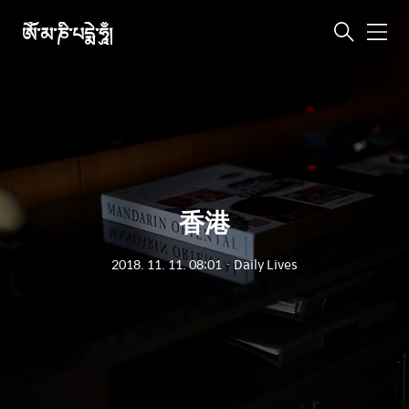
ཨོཾ་མ་ཎི་པདྨེ་ཧཱུྃ།
메
뉴
香港
2018. 11. 11. 08:01
ㆍ
Daily Lives