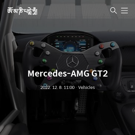
ཨོཾ་མ་ཎི་པདྨེ་ཧཱུྃ།
메
뉴
Mercedes-AMG GT2
2022. 12. 8. 11:00
ㆍ
Vehicles