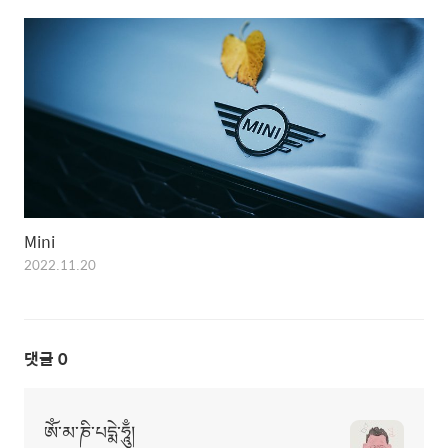
Mini
2022.11.20
댓글
0
ཨོཾ་མ་ཎི་པདྨེ་ཧཱུྃ།