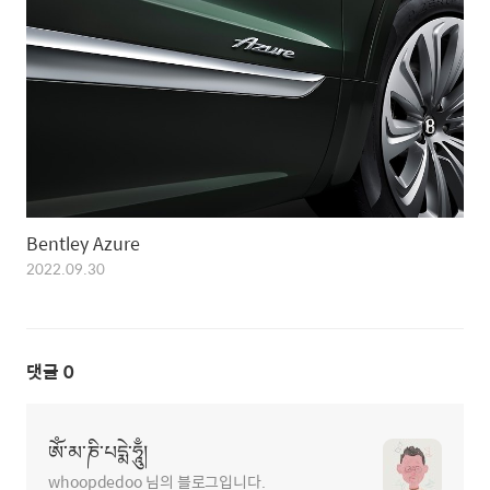
Bentley Azure
2022.09.30
댓글
0
ཨོཾ་མ་ཎི་པདྨེ་ཧཱུྃ།
whoopdedoo 님의 블로그입니다.