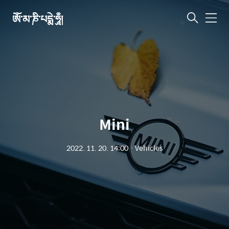
ཨོཾ་མ་ཎི་པདྨེ་ཧཱུྃ།
메
뉴
Mini
2022. 11. 20. 14:00
ㆍ
Vehicles