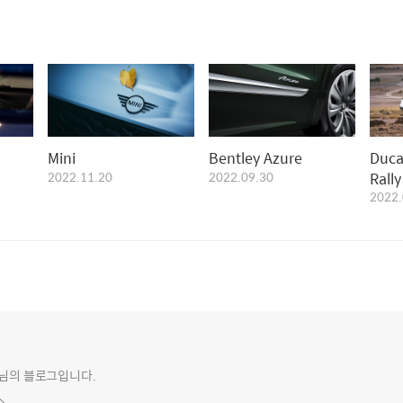
Mini
Bentley Azure
Ducati Multist
2022.11.20
2022.09.30
Rally
2022.
o 님의 블로그입니다.