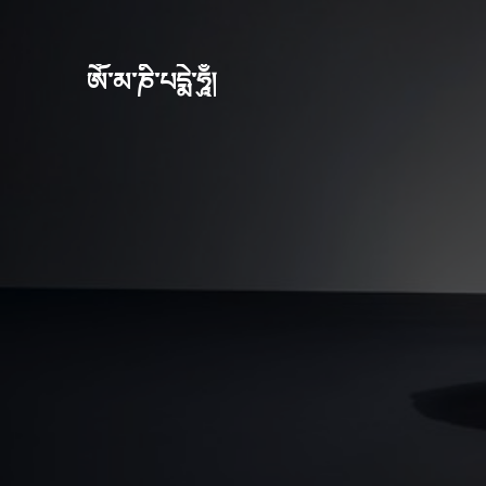
ཨོཾ་མ་ཎི་པདྨེ་ཧཱུྃ།