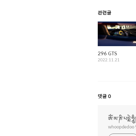
관련글
296 GTS
2022.11.21
댓글
0
ཨོཾ་མ་ཎི་པདྨེ་ཧཱུྃ།
whoopdedo