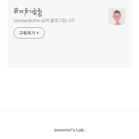
ཨོཾ་མ་ཎི་པདྨེ་ཧཱུྃ།
whoopdedoo 님의 블로그입니다.
구독하기
zoomini's Lab.