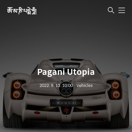
ཨོཾ་མ་ཎི་པདྨེ་ཧཱུྃ།
메
뉴
Pagani Utopia
2022. 9. 13. 10:00
ㆍ
Vehicles