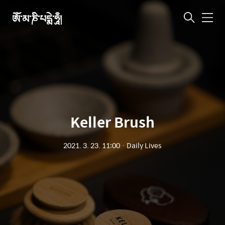
ཨོཾ་མ་ཎི་པདྨེ་ཧཱུྃ།
메
뉴
Keller Brush
2021. 3. 23. 11:00
ㆍ
Daily Lives