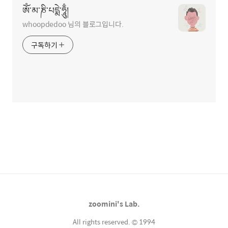
ཨོཾ་མ་ཎི་པདྨེ་ཧཱུྃ།
whoopdedoo 님의 블로그입니다.
구독하기
zoomini's Lab.
All rights reserved. © 1994