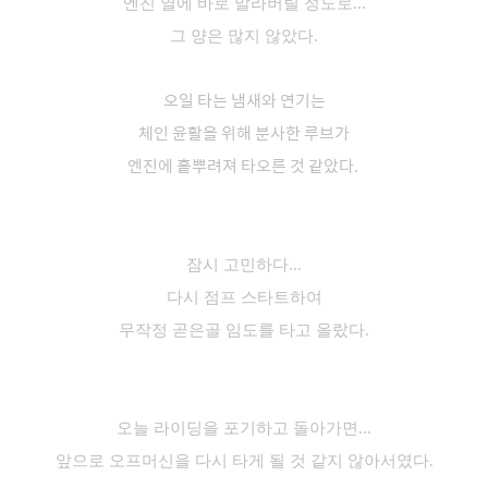
엔진 열에 바로 말라
버릴
정도로...
그 양은 많지 않았다.
오일 타는 냄새와 연기는
체인 윤활을 위해 분사한 루브가
엔진에 흩뿌려져 타오른 것 같았다.
잠시 고민하다...
다시 점프 스타트하여
무작정 곧은골 임도를 타고 올랐다.
오늘 라이딩을 포기하고 돌아가
면...
앞으로 오프머신을 다시 타게 될 것 같지 않아서였다.