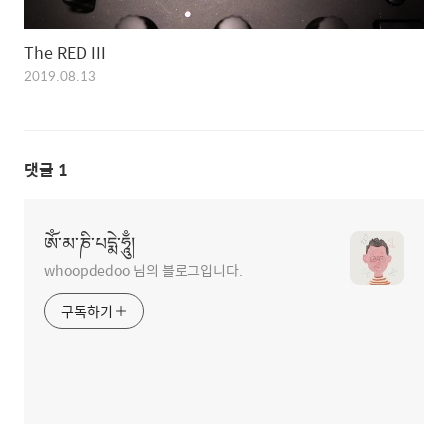
The RED III
2019.08.13
댓글
1
ཨོཾ་མ་ཎི་པདྨེ་ཧཱུྃ།
whoopdedoo 님의 블로그입니다.
구독하기