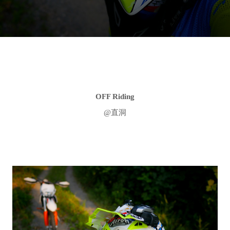
OFF Riding
@直洞