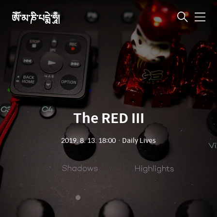
ཨོཾ་མ་ཎི་པདྨེ་ཧཱུྃ།
메
뉴
The RED III
2019. 8. 13. 18:00
ㆍ
Daily Lives