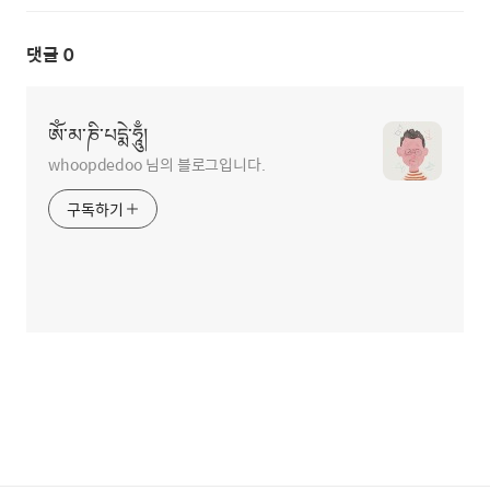
댓글
0
ཨོཾ་མ་ཎི་པདྨེ་ཧཱུྃ།
whoopdedoo 님의 블로그입니다.
구독하기