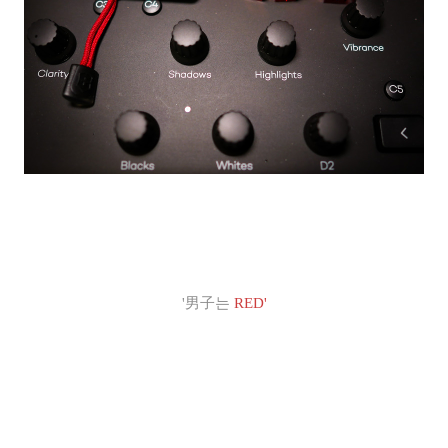
'男子
는
RED'