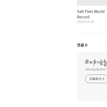
Salt Flats World
Record
2014.01.10
댓글
0
ཨོཾ་མ་ཎི་པདྨེ་ཧཱུྃ།
whoopdedo
구독하기