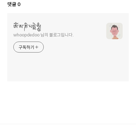
댓글
0
ཨོཾ་མ་ཎི་པདྨེ་ཧཱུྃ།
whoopdedoo 님의 블로그입니다.
구독하기