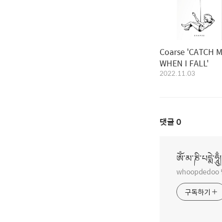
Coarse 'CATCH ME
WHEN I FALL'
2022.11.03
댓글
0
ཨོཾ་མ་ཎི་པདྨེ་ཧཱུྃ།
whoopdedo
구독하기