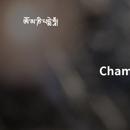
ཨོཾ་མ་ཎི་པདྨེ་ཧཱུྃ།
Cham