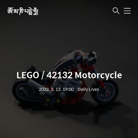
ཨོཾ་མ་ཎི་པདྨེ་ཧཱུྃ།
메
뉴
LEGO / 42132 Motorcycle
2022. 3. 13. 19:00
ㆍ
Daily Lives