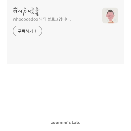
ཨོཾ་མ་ཎི་པདྨེ་ཧཱུྃ།
whoopdedoo 님의 블로그입니다.
구독하기
zoomini's Lab.