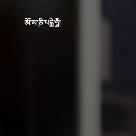
ཨོཾ་མ་ཎི་པདྨེ་ཧཱུྃ།