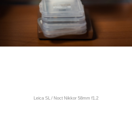
Leica SL /
Noct Nikkor 58mm f
1.2