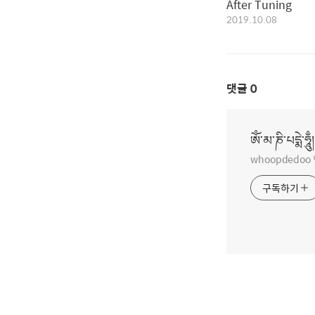
After Tuning
2019.10.08
댓글
0
ཨོཾ་མ་ཎི་པདྨེ་ཧཱུྃ།
whoopdedo
구독하기