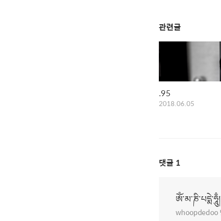
관련글
.95
2018.06.05
댓글
1
ཨོཾ་མ་ཎི་པདྨེ་ཧཱུྃ།
whoopdedo