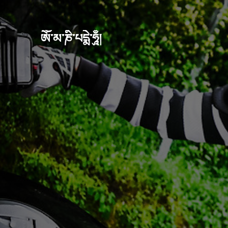
ཨོཾ་མ་ཎི་པདྨེ་ཧཱུྃ།