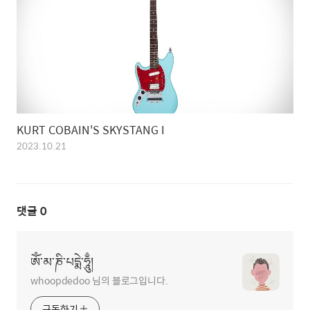
KURT COBAIN'S SKYSTANG I
2023.10.21
댓글
0
ཨོཾ་མ་ཎི་པདྨེ་ཧཱུྃ།
whoopdedoo 님의 블로그입니다.
구독하기