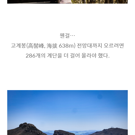
웬걸…
고계봉(高髻峰, 海拔 638m) 전망대까지 오르려면
286개의 계단을 더 걸어 올라야 했다.