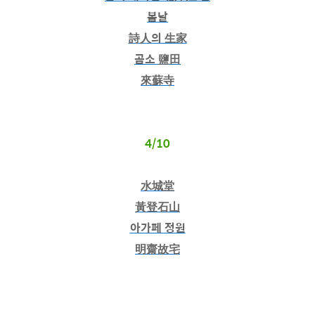
봄날
詩人의 生家
곰소 鹽田
來蘇寺
4/10
水城堂
黃登石山
아가페 정원
明齋故宅