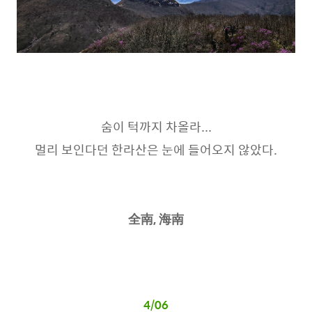
숨이 턱까지 차올라...
멀리 보인다던 한라산은 눈에 들어오지 않았다.
全南, 海南
4/06