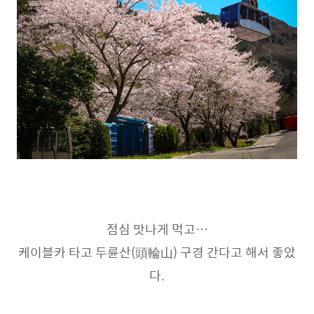
점심 맛나게 먹고…
케이블카 타고 두륜산(頭輪山) 구경 간다고 해서 좋았
다.