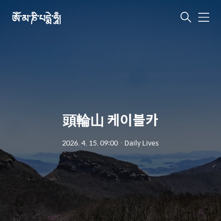
ཨོཾ་མ་ཎི་པདྨེ་ཧཱུྃ།
메
뉴
頭輪山 케이블카
2026. 4. 15. 09:00
ㆍ
Daily Lives