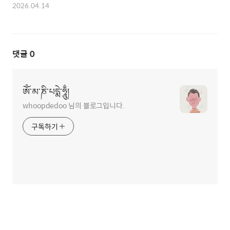
2026.04.14
댓글
0
ཨོཾ་མ་ཎི་པདྨེ་ཧཱུྃ།
whoopdedoo 님의 블로그입니다.
구독하기