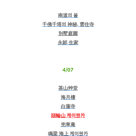
南道의 봄
千佛千塔의 神秘, 雲住寺
別墅庭園
永郞 生家
4/07
茶山艸堂
海月樓
白蓮寺
頭輪山 케이블카
兜率庵
鳴梁 海上 케이블카