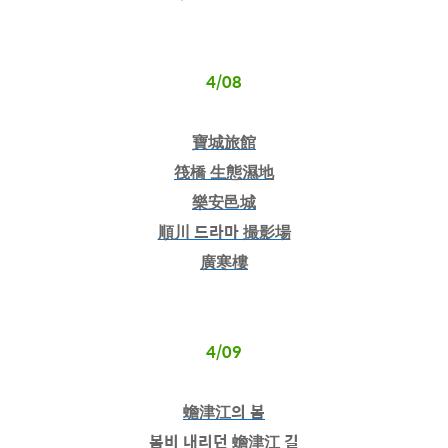
4/08
寶城旅館
筏橋 生態濕地
樂安邑城
順川 드라마 撮影場
廣寒樓
4/09
蟾津江의 봄
봄비 내리던 蟾津江 길