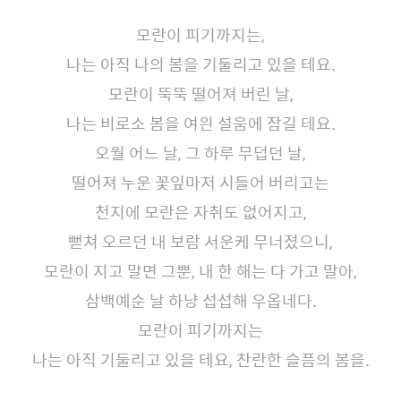
모란이 피기까지는,
나는 아직 나의 봄을 기둘리고 있을 테요.
모란이 뚝뚝 떨어져 버린 날,
나는 비로소 봄을 여읜 설움에 잠길 테요.
오월 어느 날, 그 하루 무덥던 날,
떨어져 누운 꽃잎마저 시들어 버리고는
천지에 모란은 자취도 없어지고,
뻗쳐 오르던 내 보람 서운케 무너졌으니,
모란이 지고 말면 그뿐, 내 한 해는 다 가고 말아,
삼백예순 날 하냥 섭섭해 우옵네다.
모란이 피기까지는
나는 아직 기둘리고 있을 테요, 찬란한 슬픔의 봄을.