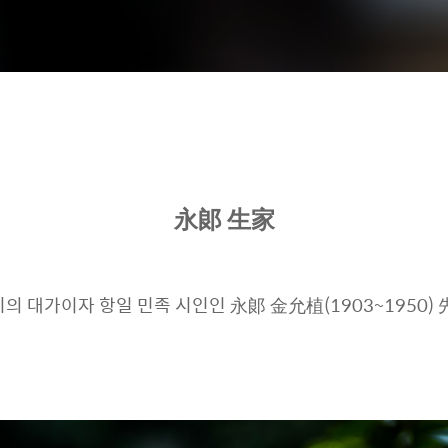
永郞 生家
의 대가이자 항일 민족 시인인 永郞 金允植(1903~1950)