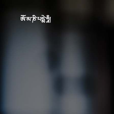
ཨོཾ་མ་ཎི་པདྨེ་ཧཱུྃ།