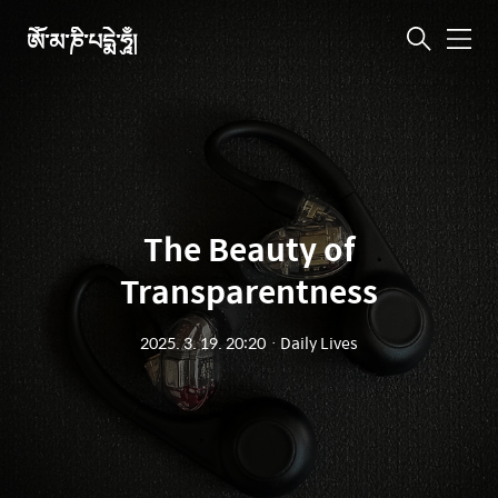
ཨོཾ་མ་ཎི་པདྨེ་ཧཱུྃ།
메
뉴
The Beauty of
Transparentness
2025. 3. 19. 20:20
ㆍ
Daily Lives