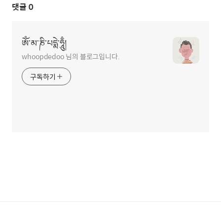
댓글
0
ཨོཾ་མ་ཎི་པདྨེ་ཧཱུྃ།
whoopdedoo 님의 블로그입니다.
구독하기